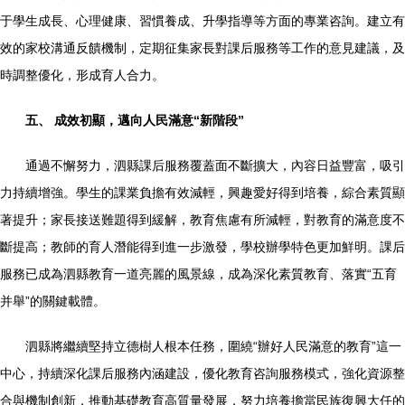
于學生成長、心理健康、習慣養成、升學指導等方面的專業咨詢。建立有
效的家校溝通反饋機制，定期征集家長對課后服務等工作的意見建議，及
時調整優化，形成育人合力。
五、 成效初顯，邁向人民滿意“新階段”
通過不懈努力，泗縣課后服務覆蓋面不斷擴大，內容日益豐富，吸引
力持續增強。學生的課業負擔有效減輕，興趣愛好得到培養，綜合素質顯
著提升；家長接送難題得到緩解，教育焦慮有所減輕，對教育的滿意度不
斷提高；教師的育人潛能得到進一步激發，學校辦學特色更加鮮明。課后
服務已成為泗縣教育一道亮麗的風景線，成為深化素質教育、落實“五育
并舉”的關鍵載體。
泗縣將繼續堅持立德樹人根本任務，圍繞“辦好人民滿意的教育”這一
中心，持續深化課后服務內涵建設，優化教育咨詢服務模式，強化資源整
合與機制創新，推動基礎教育高質量發展，努力培養擔當民族復興大任的