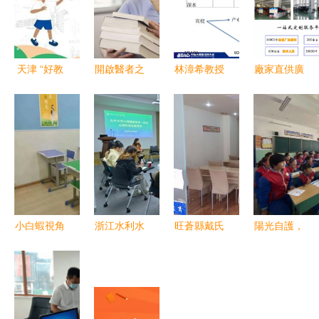
天津 “好教
開啟醫者之
林漳希教授
廠家直供廣
育”背后的
夢 2019年
談新興中的
告條幅 助
咨詢服務之
執業醫師培
數據科學與
力開業與教
道
訓正式啟航
工程 教育
育宣傳，彩
咨詢服務的
色噴繪橫幅
深度解析
打造品牌形
象
小白蝦視角
浙江水利水
旺蒼縣戴氏
陽光自護，
下的臺州教
電學院推動
教育咨詢
護航成長
育新生態
大中小學心
點亮學子未
——困境青
理健康教育
來的專業引
少年安全與
一體化 心
航者
心理服務走