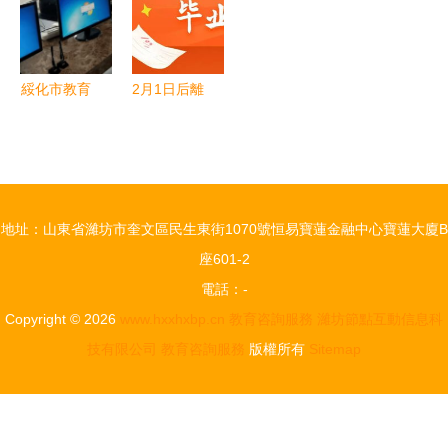
理咨詢實踐
進興旺莊小
督導與教育
學
服務并進
綏化市教育
2月1日后離
局開展“一
開中國赴第
把手走流
三國停留14
程”活動，
天即可入境
以貼心服務
澳洲 留學
地址：山東省濰坊市奎文區民生東街1070號恒易寶蓮金融中心寶蓮大廈B
優化辦事效
生教育咨詢
座601-2
率
指南
電話：-
Copyright © 2026
www.hxxhxbp.cn
教育咨詢服務
濰坊節點互動信息科
技有限公司
教育咨詢服務
版權所有
Sitemap