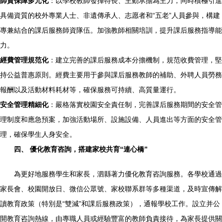
師資保障多元化
：以學校教師發揮特長、主動承擔為主力，同時積極引進
具備資質的校外專業人士、非遺傳承人、志愿者和“五老”人員參與，構建
專兼結合的課后服務師資隊伍。加強教師相關培訓，提升課后服務指導能
力。
經費管理規范化
：建立完善的課后服務成本分擔機制，規范收費管理，堅
持公益普惠原則。經費主要用于參與課后服務教師的補助、外聘人員勞務
報酬以及活動材料耗材等，確保服務可持續、高質量運行。
安全管理精細化
：嚴格落實校園安全責任制，完善課后服務期間的安全管
理制度和應急預案，加強活動場所、設施設備、人員進出等方面的安全管
理，確保學生人身安全。
四、 優化教育咨詢，搭建家校共育“連心橋”
為更好地服務學生和家長，泗縣著力優化教育咨詢服務。各學校通過
家長會、校園開放日、微信公眾號、家校聯系群等多種渠道，及時宣傳解
讀教育政策（特別是“雙減”和課后服務政策），通報學校工作。設立并公
開教育咨詢熱線，由專職人員或經驗豐富的教師負責接待，為家長提供關