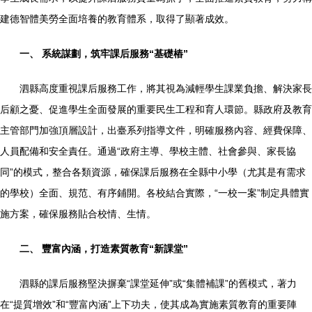
建德智體美勞全面培養的教育體系，取得了顯著成效。
一、 系統謀劃，筑牢課后服務“基礎樁”
泗縣高度重視課后服務工作，將其視為減輕學生課業負擔、解決家長
后顧之憂、促進學生全面發展的重要民生工程和育人環節。縣政府及教育
主管部門加強頂層設計，出臺系列指導文件，明確服務內容、經費保障、
人員配備和安全責任。通過“政府主導、學校主體、社會參與、家長協
同”的模式，整合各類資源，確保課后服務在全縣中小學（尤其是有需求
的學校）全面、規范、有序鋪開。各校結合實際，“一校一案”制定具體實
施方案，確保服務貼合校情、生情。
二、 豐富內涵，打造素質教育“新課堂”
泗縣的課后服務堅決摒棄“課堂延伸”或“集體補課”的舊模式，著力
在“提質增效”和“豐富內涵”上下功夫，使其成為實施素質教育的重要陣